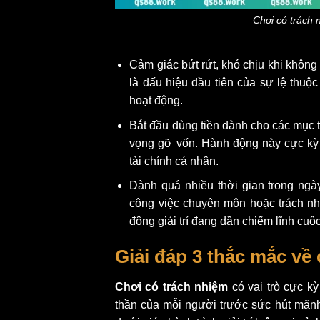
Chơi có trách
Cảm giác bứt rứt, khó chịu khi không
là dấu hiệu đầu tiên của sự lệ thuộ
hoạt động.
Bắt đầu dùng tiền dành cho các mục ti
vọng gỡ vốn. Hành động này cực kỳ 
tài chính cá nhân.
Dành quá nhiều thời gian trong ngà
công việc chuyên môn hoặc trách nh
động giải trí đang dần chiếm lĩnh cuộ
Giải đáp 3 thắc mắc về
Chơi có trách nhiệm
có vai trò cực kỳ
thần của mỗi người trước sức hút mãnh 