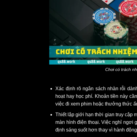
Chơi có trách n
Xác định rõ ngân sách nhàn rỗi dành 
hoạt hay học phí. Khoản tiền này cầ
việc đi xem phim hoặc thưởng thức ẩ
Thiết lập giới hạn thời gian truy cậ
màn hình điện thoại. Việc nghỉ ngơi 
định sáng suốt hơn thay vì hành động