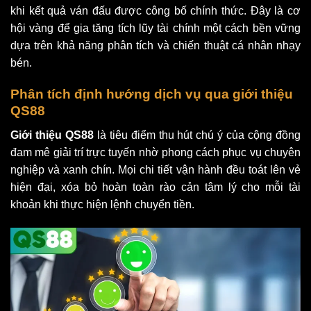
khi kết quả ván đấu được công bố chính thức. Đây là cơ
hội vàng để gia tăng tích lũy tài chính một cách bền vững
dựa trên khả năng phân tích và chiến thuật cá nhân nhạy
bén.
Phân tích định hướng dịch vụ qua giới thiệu
QS88
Giới thiệu QS88
là tiêu điểm thu hút chú ý của cộng đồng
đam mê giải trí trực tuyến nhờ phong cách phục vụ chuyên
nghiệp và xanh chín. Mọi chi tiết vận hành đều toát lên vẻ
hiện đại, xóa bỏ hoàn toàn rào cản tâm lý cho mỗi tài
khoản khi thực hiện lệnh chuyển tiền.