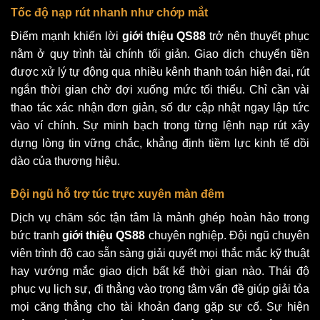
Tốc độ nạp rút nhanh như chớp mắt
Điểm mạnh khiến lời
giới thiệu QS88
trở nên thuyết phục
nằm ở quy trình tài chính tối giản. Giao dịch chuyển tiền
được xử lý tự động qua nhiều kênh thanh toán hiện đại, rút
ngắn thời gian chờ đợi xuống mức tối thiểu. Chỉ cần vài
thao tác xác nhận đơn giản, số dư cập nhật ngay lập tức
vào ví chính. Sự minh bạch trong từng lệnh nạp rút xây
dựng lòng tin vững chắc, khẳng định tiềm lực kinh tế dồi
dào của thương hiệu.
Đội ngũ hỗ trợ túc trực xuyên màn đêm
Dịch vụ chăm sóc tận tâm là mảnh ghép hoàn hảo trong
bức tranh
giới thiệu QS88
chuyên nghiệp. Đội ngũ chuyên
viên trình độ cao sẵn sàng giải quyết mọi thắc mắc kỹ thuật
hay vướng mắc giao dịch bất kể thời gian nào. Thái độ
phục vụ lịch sự, đi thẳng vào trọng tâm vấn đề giúp giải tỏa
mọi căng thẳng cho tài khoản đang gặp sự cố. Sự hiện