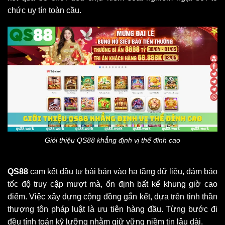
chức uy tín toàn cầu.
Giới thiệu QS88 khẳng định vị thế đỉnh cao
QS88
cam kết đầu tư bài bản vào hạ tầng dữ liệu, đảm bảo
tốc độ truy cập mượt mà, ổn định bất kể khung giờ cao
điểm. Việc xây dựng cộng đồng gắn kết, dựa trên tinh thần
thượng tôn pháp luật là ưu tiên hàng đầu. Từng bước đi
đều tính toán kỹ lưỡng nhằm giữ vững niềm tin lâu dài.