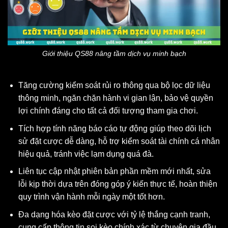
Giới thiệu QS88 nâng tầm dịch vụ minh bạch
Tăng cường kiểm soát rủi ro thông qua bộ lọc dữ liệu
thông minh, ngăn chặn hành vi gian lận, bảo vệ quyền
lợi chính đáng cho tất cả đối tượng tham gia chơi.
Tích hợp tính năng báo cáo tự động giúp theo dõi lịch
sử đặt cược dễ dàng, hỗ trợ kiểm soát tài chính cá nhân
hiệu quả, tránh việc lạm dụng quá đà.
Liên tục cập nhật phiên bản phần mềm mới nhất, sửa
lỗi kịp thời dựa trên đóng góp ý kiến thực tế, hoàn thiện
quy trình vận hành mỗi ngày một tốt hơn.
Đa dạng hóa kèo đặt cược với tỷ lệ thắng cạnh tranh,
cung cấp thông tin soi kèo chính xác từ chuyên gia đầu