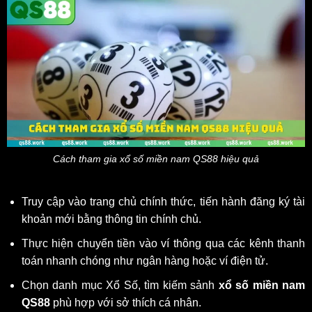
Cách tham gia xổ số miền nam QS88 hiệu quả
Truy cập vào trang chủ chính thức, tiến hành đăng ký tài
khoản mới bằng thông tin chính chủ.
Thực hiện chuyển tiền vào ví thông qua các kênh thanh
toán nhanh chóng như ngân hàng hoặc ví điện tử.
Chọn danh mục Xổ Số, tìm kiếm sảnh
xổ số miền nam
QS88
phù hợp với sở thích cá nhân.