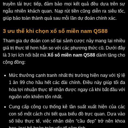
truyền tải trực tiếp, đảm bảo mọi kết quả đều dựa trên sự
ngẫu nhiên khách quan. Nạp rút tiền cũng diễn ra siêu tốc,
giúp bảo toàn thành quả sau mỗi lần dự đoán chính xác.
3 ưu thế khi chọn xổ số miền nam QS88
Tham gia dự đoán con số tại sảnh cược này mang lại nhiều
giá trị thực tế hơn hẳn so với các phương thức cũ. Dưới đây
là 3 lợi ích nổi bật mà
Xổ số miền nam QS88
dành tặng cho
cộng đồng:
Mức thưởng cạnh tranh nhất thị trường hiện nay với tỷ lệ
1 ăn 99 cho hầu hết các đài chính. Điều này giúp tối đa
hóa lợi nhuận thực tế nhận được ngay cả khi bắt đầu với
nguồn vốn khiêm tốn nhất.
Cung cấp công cụ thống kê tần suất xuất hiện của các
con số một cách chi tiết qua biểu đồ trực quan. Dựa vào
số liệu thực tế, việc nhận diện “cầu đẹp” trở nên khoa