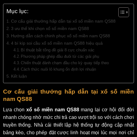
Mục lục:
Cơ cấu giải thưởng hấp dẫn tại xổ số miền nam QS88
3 ưu thế khi chọn xổ số miền nam QS88
Hướng dẫn cách chinh phục xổ số miền nam QS88
4 bí kíp soi cầu xổ số miền nam QS88 hiệu quả
Bí thuật bắt tổng đề giải 8 cực chuẩn xác
Phương pháp ghép đầu đuôi từ các giải phụ
Chiến thuật đánh chạm đầu cho kỳ quay tiếp theo
Cách thức nuôi lô khung ổn định lợi nhuận
Kết luận
Cơ cấu giải thưởng hấp dẫn tại xổ số miền
nam QS88
Lựa chọn
xổ số miền nam QS88
mang lại cơ hội đổi đời
nhanh chóng nhờ mức chi trả cao vượt trội so với cách chơi
truyền thống. Nhà cái thiết lập hệ thống tự động cập nhật
bảng kèo, cho phép đặt cược linh hoạt mọi lúc mọi nơi chỉ