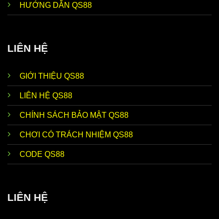
HƯỚNG DẪN QS88
LIÊN HỆ
GIỚI THIỆU QS88
LIÊN HỆ QS88
CHÍNH SÁCH BẢO MẬT QS88
CHƠI CÓ TRÁCH NHIỆM QS88
CODE QS88
LIÊN HỆ