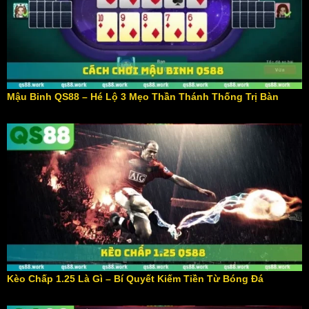
Mậu Binh QS88 – Hé Lộ 3 Mẹo Thần Thánh Thống Trị Bàn
Kèo Chấp 1.25 Là Gì – Bí Quyết Kiếm Tiền Từ Bóng Đá