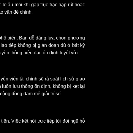
lo âu mỗi khi gặp trục trặc nạp rút hoặc
ào vấn đề chính.
t phổ biến. Bạn dễ dàng lựa chọn phương
iao tiếp không bị gián đoạn dù ở bất kỳ
yền thông hiện đại, ổn định tuyệt vời.
n viên tài chính sẽ rà soát lịch sử giao
luôn lưu thông ổn định, không bị kẹt lại
 cộng đồng đam mê giải trí số.
iền. Việc kết nối trực tiếp tới đội ngũ hỗ