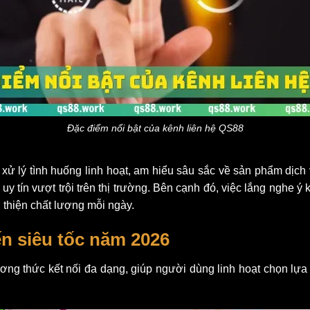
Đặc điểm nổi bật của kênh liên hệ QS88
xử lý tình huống linh hoạt, am hiểu sâu sắc về sản phẩm dịch v
y tín vượt trội trên thị trường. Bên cạnh đó, việc lắng nghe ý
i thiện chất lượng mỗi ngày.
ến siêu tốc năm 2026
g thức kết nối đa dạng, giúp người dùng linh hoạt chọn lựa t