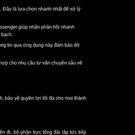
n. Đây là lựa chọn nhanh nhất để xử lý
essenger giúp nhận phản hồi nhanh
 bạch.
 thông tin qua ứng dụng này đảm bảo dữ
ù hợp cho nhu cầu tư vấn chuyên sâu về
, bảo vệ quyền lợi tối đa cho mọi thành
n đi, bộ phận trực tổng đài lập tức tiếp