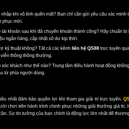
 nhập khi vô tình quên mất? Bạn chỉ cần gửi yêu cầu xác minh t
i phục mới.
 tài khoản sau khi đã chuyển khoản thành công? Hãy chuẩn bị b
iệu ngân hàng, cập nhật số dư kịp thời.
trợ kỹ thuật không? Tất cả các kênh
liên hệ QS88
trực tuyến qu
 viễn thông thông thường.
 sóc khách như thế nào? Trung tâm điều hành hoạt động không n
ầu từ phía người dùng.
ệu nhất đảm bảo quyền lợi khi tham gia giải trí trực tuyến.
Q
chơi trên hành trình chinh phục những giải thưởng giá trị. Hã
 cần. Sự tin tưởng của bạn chính là động lực lớn nhất để thươ