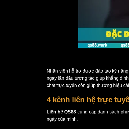
Nhân viên hỗ trợ được đào tạo kỹ năng 
ngay lần đầu tương tác giúp khẳng định u
chát trực tuyến còn giúp thương hiệu cả
4 kênh liên hệ trực tuy
Liên hệ QS88
cung cấp danh sách phươn
ngày của mình.