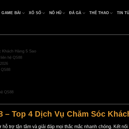
GAME BÀI
XỔ SỐ
NỔ HŨ
ĐÁ GÀ
THỂ THAO
TIN T
c Khách Hàng 5 Sao
 liên hệ QS88
 2026
hệ QS88
 hệ QS88
8 – Top 4 Dịch Vụ Chăm Sóc Khác
ỗ trợ tận tâm và giải đáp mọi thắc mắc nhanh chóng. Kết nối t