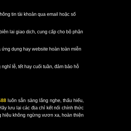
hông tin tài khoản qua email hoặc số
iên lai giao dịch, cung cấp cho bộ phận
a ứng dụng hay website hoàn toàn miễn
ghỉ lễ, tết hay cuối tuần, đảm bảo hỗ
S88
luôn sẵn sàng lắng nghe, thấu hiểu,
y lưu lại các địa chỉ kết nối chính thức
ng hiệu không ngừng vươn xa, hoàn thiện