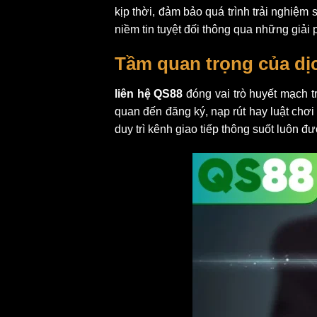
kịp thời, đảm bảo quá trình trải nghiệm
niềm tin tuyệt đối thông qua những giải
Tầm quan trọng của dịc
liên hệ QS88
đóng vai trò huyết mạch tr
quan đến đăng ký, nạp rút hay luật chơi 
duy trì kênh giao tiếp thông suốt luôn đ