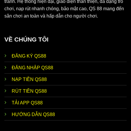
tranh. Hệ thống hiện đại, giao diện thân thiện, đa dạng trò
chơi, nạp rút nhanh chóng, bảo mật cao, QS 88 mang đến
sân chơi an toàn và hấp dẫn cho người chơi.
VỀ CHÚNG TÔI
ĐĂNG KÝ QS88
ĐĂNG NHẬP QS88
NẠP TIỀN QS88
RÚT TIỀN QS88
TẢI APP QS88
HƯỚNG DẪN QS88