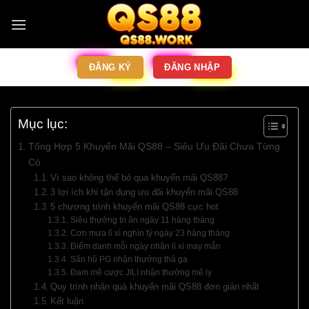
ĐĂNG KÝ
ĐĂNG NHẬP
Mục lục:
Tổng Hợp 5 Khuyến Mãi QS88 – Siêu Ưu Đãi Chưa Từng
Có
Vì sao không thể bỏ qua khuyến mãi QS88?
3 lợi ích khi tận dụng ưu đãi khuyến mãi QS88
5 chương trình khuyến mãi QS88 cực hot
Siêu thưởng tri ân ngày 11 hàng tháng
Cơn mưa lì xì nghìn tỷ ngày 23 hàng tháng
Điểm danh mỗi ngày nhận lì xì may mắn
Săn hũ PG nhận thưởng thả ga
Đam mê cược JILI nhận thưởng mê ly
Quy trình nhận quà khuyến mãi QS88 đơn giản nhất
Kết luận