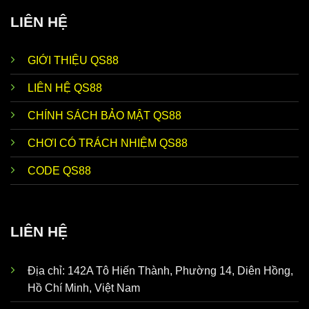
LIÊN HỆ
GIỚI THIỆU QS88
LIÊN HỆ QS88
CHÍNH SÁCH BẢO MẬT QS88
CHƠI CÓ TRÁCH NHIỆM QS88
CODE QS88
LIÊN HỆ
Địa chỉ: 142A Tô Hiến Thành, Phường 14, Diên Hồng,
Hồ Chí Minh, Việt Nam