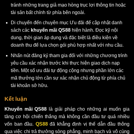
tránh những trang giả mạo hòng trục lợi thông tin hoặc
tài sản bất chính từ phía bên ngoài.
Di chuyển đến chuyên mục Ưu đãi để cập nhật danh
sách các
khuyến mãi QS88
hiện hành. Đọc kỹ nội
dung, thời gian áp dụng và đặc biệt là điều kiện về
doanh thu để lựa chọn gói phù hợp nhất với nhu cầu.
Nhấn nút đăng ký tham gia đối với những chương trình
yêu cầu xác nhận trước khi thực hiện giao dịch nạp
tiền. Một số ưu đãi tự động cộng nhưng phần lớn các
mã thưởng lớn cần sự xác nhận chủ động từ phía chủ
tài khoản sở hữu.
Kết luận
Khuyến mãi QS88
là giải pháp cho những ai muốn gia
tăng cơ hội chiến thắng mà không cần đầu tư quá nhiều
vốn ban đầu.
QS88
đã khẳng định vị thế dẫn đầu thông
qua việc chi trả thưởng sòng phẳng, minh bạch và vô cùng