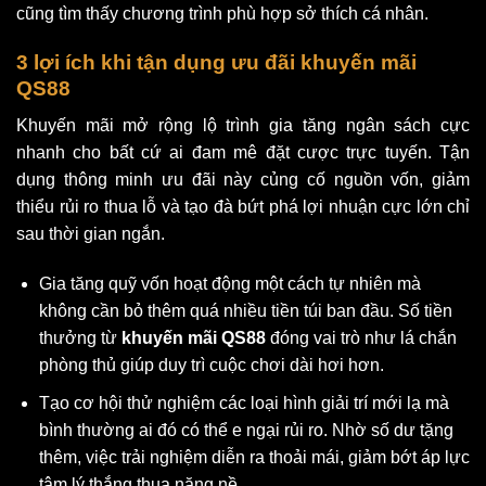
cũng tìm thấy chương trình phù hợp sở thích cá nhân.
3 lợi ích khi tận dụng ưu đãi khuyến mãi
QS88
Khuyến mãi mở rộng lộ trình gia tăng ngân sách cực
nhanh cho bất cứ ai đam mê đặt cược trực tuyến. Tận
dụng thông minh ưu đãi này củng cố nguồn vốn, giảm
thiểu rủi ro thua lỗ và tạo đà bứt phá lợi nhuận cực lớn chỉ
sau thời gian ngắn.
Gia tăng quỹ vốn hoạt động một cách tự nhiên mà
không cần bỏ thêm quá nhiều tiền túi ban đầu. Số tiền
thưởng từ
khuyến mãi QS88
đóng vai trò như lá chắn
phòng thủ giúp duy trì cuộc chơi dài hơi hơn.
Tạo cơ hội thử nghiệm các loại hình giải trí mới lạ mà
bình thường ai đó có thể e ngại rủi ro. Nhờ số dư tặng
thêm, việc trải nghiệm diễn ra thoải mái, giảm bớt áp lực
tâm lý thắng thua nặng nề.