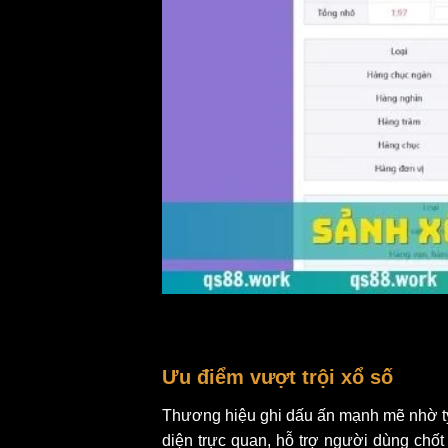
Ưu điểm vượt trội xổ số
Thương hiệu ghi dấu ấn mạnh mẽ nhờ tỷ l
diện trực quan, hỗ trợ người dùng chốt