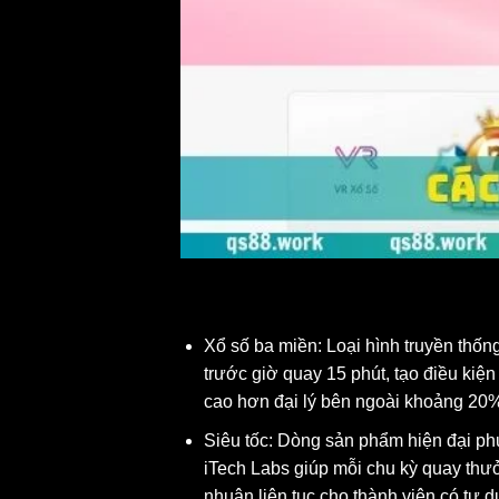
Xổ số ba miền: Loại hình truyền thốn
trước giờ quay 15 phút, tạo điều kiện
cao hơn đại lý bên ngoài khoảng 20%
Siêu tốc: Dòng sản phẩm hiện đại ph
iTech Labs giúp mỗi chu kỳ quay thưở
nhuận liên tục cho thành viên có tư du