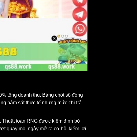
 60% tổng doanh thu. Bảng chốt số đóng
ưởng bám sát thực tế nhưng mức chi trả
ì. Thuật toán RNG được kiểm định bởi
ượt quay mỗi ngày mở ra cơ hội kiếm lợi