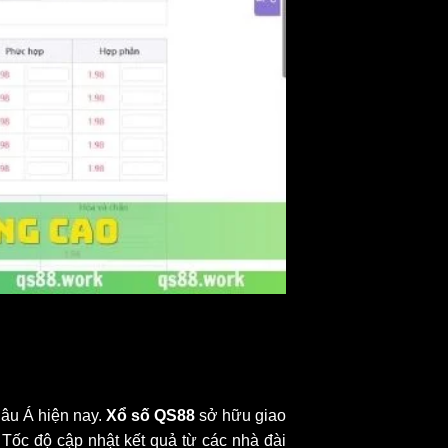
hâu Á hiện nay.
Xổ số QS88
sở hữu giao
 Tốc độ cập nhật kết quả từ các nhà đài