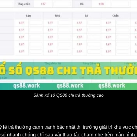
Sảnh xổ số QS88 chi trả thưởng cao
ệ trả thưởng cạnh tranh bậc nhất thị trường giải trí khu vực c
 số nhanh chóng chỉ sau vài thao tác chạm nhẹ trên màn hình.