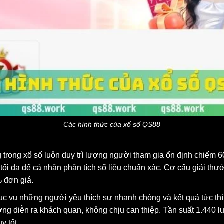
Các hình thức của xổ số QS88
g trong xổ số luôn duy trì lượng người tham gia ổn định chiếm
 tối đa để cá nhân phân tích số liệu chuẩn xác. Cơ cấu giải th
 đơn giá.
ục vụ những người yêu thích sự nhanh chóng và kết quả tức th
ng diễn ra khách quan, không chịu can thiệp. Tần suất 1.440 l
y tốt.