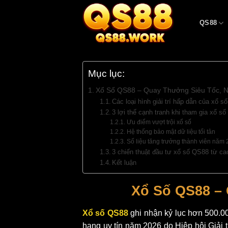
QS88
Mục lục:
Xổ Số QS88 – Quay Thưởng Siêu Tốc, 
Các loại hình giải trí hấp dẫn của xổ 
3 lợi thế cạnh tranh khi tham gia xổ s
Ưu điểm vượt trội xổ số
Hệ thống bảo mật dữ liệu tối tân
Số liệu tăng trưởng thành viên năm
3 chiến thuật đầu tư xổ số QS88 từ ca
Kết luận
Xổ Số QS88 –
Xổ số QS88
ghi nhận kỷ lục hơn 500.0
hạng uy tín năm 2026 do Hiệp hội Giải t