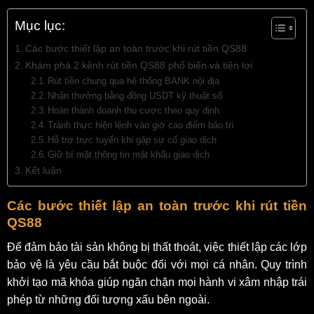
Mục lục:
Các bước thiết lập an toàn trước khi rút tiền QS88
Khám phá 2 kênh rút tiền QS88 phổ biến và tiện lợi
Rút tiền chung qua hệ thống BANK nội địa
Nhận thưởng bằng đồng USDT kỹ thuật số
Hoàn thành doanh thu cược theo quy định
Tránh thực hiện lệnh vào giờ cao điểm bảo trì
Hỗ trợ trực tuyến khi gặp sự cố giao dịch
Giữ bí mật thông tin mật khẩu giao dịch
Kết luận
Các bước thiết lập an toàn trước khi rút tiền
QS88
Để đảm bảo tài sản không bị thất thoát, việc thiết lập các lớp
bảo vệ là yêu cầu bắt buộc đối với mọi cá nhân. Quy trình
khởi tạo mã khóa giúp ngăn chặn mọi hành vi xâm nhập trái
phép từ những đối tượng xấu bên ngoài.