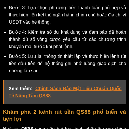
Bước 3: Lựa chọn phương thức thanh toán phù hợp và
thực hiện liên kết thẻ ngân hàng chính chủ hoặc địa chỉ ví
USDT vào hệ thống.
Bước 4: Kiểm tra số dư khả dụng và đảm bảo đã hoàn
thành đủ số vòng cược yêu cầu từ các chương trình
khuyến mãi trước khi phát lệnh.
Bước 5: Lưu lại thông tin thiết lập và thực hiện lệnh rút
tiền đầu tiên để hệ thống ghi nhớ luồng giao dịch cho
những lần sau.
Xem thêm:
Chính Sách Bảo Mật Tiêu Chuẩn Quốc
Tế Nâng Tầm QS88
Khám phá 2 kênh rút tiền QS88 phổ biến và
tiện lợi
Nhà cái
QS88
cung cấp hai loại hình nhận thưởng chính