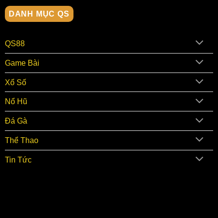
Chấp
3
Kênh
1.25
DANH MỤC QS
Mẹo
Là
Thần
Gì
Thánh
–
Thống
QS88
Bí
Trị
Quyết
Bàn
Kiếm
Game Bài
Tiền
Từ
Xổ Số
Bóng
Đá
Nổ Hũ
Đá Gà
Thể Thao
Tin Tức