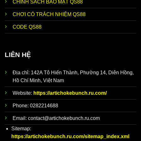
CHÍNH SÁCH BẢO MẬT QS88
CHƠI CÓ TRÁCH NHIỆM QS88
CODE QS88
LIÊN HỆ
Địa chỉ: 142A Tô Hiến Thành, Phường 14, Diên Hồng,
Hồ Chí Minh, Việt Nam
Website:
https://artichokebunch.ru.com/
Phone: 0282214688
Email:
contact@artichokebunch.ru.com
Sitemap:
https://artichokebunch.ru.com/sitemap_index.xml