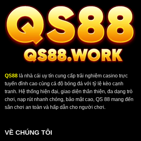
QS88
là nhà cái uy tín cung cấp trải nghiệm casino trực
tuyến đỉnh cao cùng cá độ bóng đá với tỷ lệ kèo cạnh
tranh. Hệ thống hiện đại, giao diện thân thiện, đa dạng trò
chơi, nạp rút nhanh chóng, bảo mật cao, QS 88 mang đến
sân chơi an toàn và hấp dẫn cho người chơi.
VỀ CHÚNG TÔI