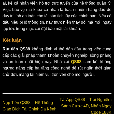
ai, kể cả nhân viên hỗ trợ trực tuyến của hệ thống quản lý.
Việc bảo vệ mã khóa cá nhân là trách nhiệm hàng đầu để
duy trì tính an toàn cho tài sản tích lũy của chính bạn. Nếu có
dấu hiệu bị lộ thông tin, hãy thực hiện thay đổi mã mới ngay
lập tức trong mục cài đặt bảo mật tài khoản.
Kết luận
Rút tiền QS88
khẳng định vị thế dẫn đầu trong việc cung
cấp các giải pháp thanh khoản chuyên nghiệp, sòng phẳng
và an toàn nhất hiện nay. Nhà cái
QS88
cam kết không
ngừng nâng cấp hạ tầng công nghệ để rút ngắn thời gian
chờ đợi, mang lại niềm vui trọn vẹn cho mọi người.
Tải App QS88 – Trải Nghiệm
Nạp Tiền QS88 – Hệ Thống
Sảnh Cược 4D, Nhận Ngay
Giao Dịch Tài Chính Đa Kênh
Code 188K