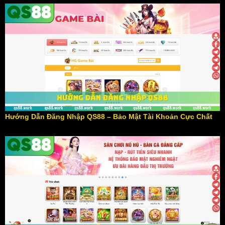
Hướng Dẫn Đăng Nhập QS88 – Bảo Mật Tài Khoản Cực Chất