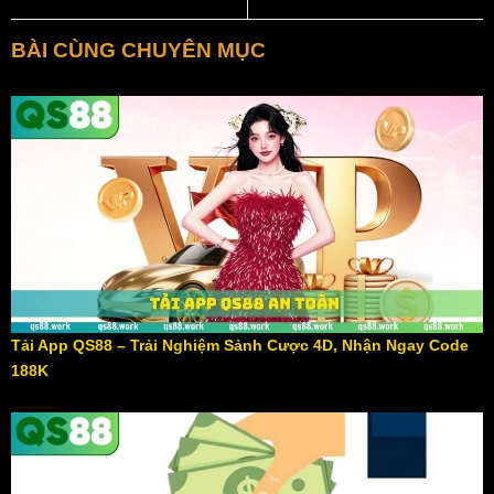
BÀI CÙNG CHUYÊN MỤC
Tải App QS88 – Trải Nghiệm Sảnh Cược 4D, Nhận Ngay Code
188K