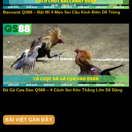
Baccarat QS88 – Bật Mí 4 Mẹo Soi Cầu Kinh Điển Dễ Trúng
Đá Gà Cựa Dao QS88 – 4 Cách Soi Kèo Thắng Lớn Dễ Dàng
BÀI VIẾT GẦN ĐÂY