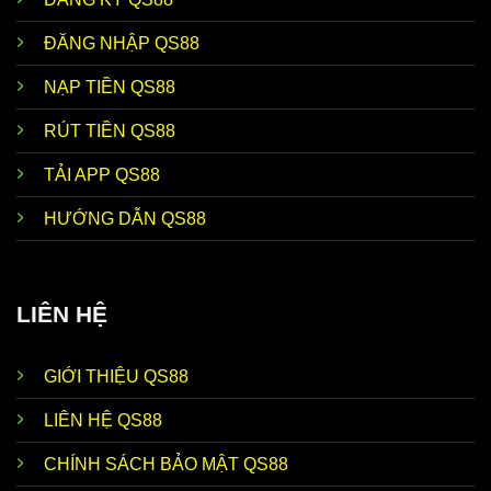
ĐĂNG NHẬP QS88
NẠP TIỀN QS88
RÚT TIỀN QS88
TẢI APP QS88
HƯỚNG DẪN QS88
LIÊN HỆ
GIỚI THIỆU QS88
LIÊN HỆ QS88
CHÍNH SÁCH BẢO MẬT QS88