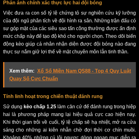
Phản ánh chính xác thực lực hai đội bóng
Việc đưa ra con số tỷ lệ chứng tỏ sự nghiên cứu kỹ lưỡng
của đội ngũ phân tích về đội hình ra sân. Những trận đấu có
sự góp mặt của các siêu sao tấn công thường được ấn định
mức chấp này để tạo độ khó cho người chọn. Theo dõi biến
động kèo giúp cá nhân nhận diện được đội bóng nào đang
thực sự nắm giữ lợi thế về mặt chuyên môn lẫn tinh thần.
Xem thêm:
Xổ Số Miền Nam QS88 - Top 4 Quy Luật
Quay Số Cực Chuẩn
Tính linh hoạt trong chiến thuật đánh rung
Sử dụng
kèo chấp 1.25
làm căn cứ để đánh rung trong hiệp
hai là phương pháp mang lại hiệu quả cực cao hiện nay.
Khi thời gian trôi về cuối, tỷ lệ chấp sẽ hạ nhiệt, mở ra cửa
sáng cho những ai kiên nhẫn chờ đợi thời cơ chín muồi.
Khoảng 40% những cú lội ngược dòng ngoạn mục diễn ra