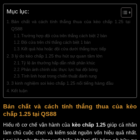
Mục lục:
Bản chất và cách tính thắng thua của kèo chấp 1.25 tại
QS88
Trường hợp đội cửa trên thắng cách biệt 2 bàn
Đội cửa trên chỉ thắng cách biệt 1 bàn
Kết quả hòa hoặc đội cửa dưới thắng trực tiếp
3 lý do kèo chấp 1.25 thu hút sự quan tâm lớn
Tỷ lệ ăn thưởng hấp dẫn nhất phân khúc
Phản ánh chính xác thực lực hai đội bóng
Tính linh hoạt trong chiến thuật đánh rung
3 kinh nghiệm soi kèo chấp 1.25 nổi tiếng hàng đầu
Kết luận
Bản chất và cách tính thắng thua của kèo
chấp 1.25 tại QS88
Hiểu rõ cơ chế vận hành của
kèo chấp 1.25
giúp cá nhân
làm chủ cuộc chơi và kiểm soát nguồn vốn hiệu quả nhất.